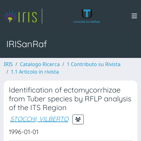
IRISanRaf
IRIS
Catalogo Ricerca
1 Contributo su Rivista
1.1 Articolo in rivista
Identification of ectomycorrhizae
from Tuber species by RFLP analysis
of the ITS Region
STOCCHI, VILBERTO
1996-01-01