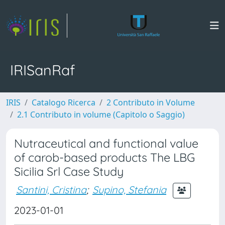
IRISanRaf
IRIS
Catalogo Ricerca
2 Contributo in Volume
2.1 Contributo in volume (Capitolo o Saggio)
Nutraceutical and functional value
of carob-based products The LBG
Sicilia Srl Case Study
Santini, Cristina
;
Supino, Stefania
2023-01-01