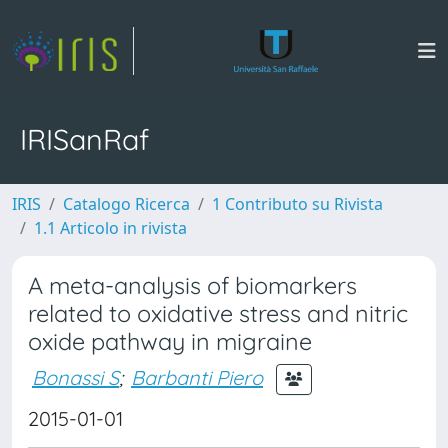
IRISanRaf
IRIS
Catalogo Ricerca
1 Contributo su Rivista
1.1 Articolo in rivista
A meta-analysis of biomarkers
related to oxidative stress and nitric
oxide pathway in migraine
Bonassi S
;
Barbanti Piero
2015-01-01