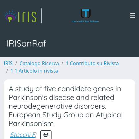
IRISanRaf
IRIS
Catalogo Ricerca
1 Contributo su Rivista
1.1 Articolo in rivista
A study of five candidate genes in
Parkinson's disease and related
neurodegenerative disorders.
European Study Group on Atypical
Parkinsonism
Stocchi F
;