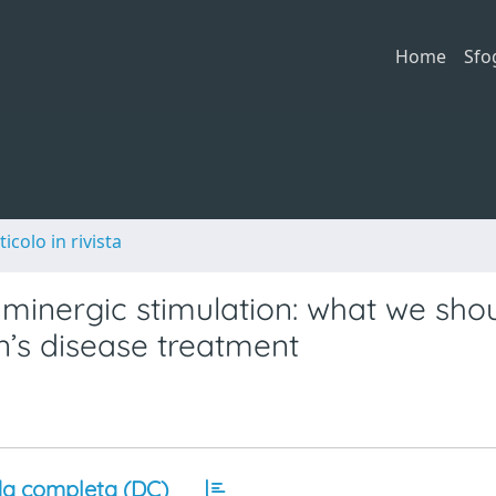
Home
Sfo
ticolo in rivista
minergic stimulation: what we sho
n’s disease treatment
a completa (DC)