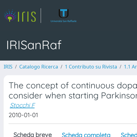
IRISanRaf
IRIS
Catalogo Ricerca
1 Contributo su Rivista
1.1 Ar
The concept of continuous dopa
consider when starting Parkinso
Stocchi F
2010-01-01
Scheda breve
Scheda completa
Sched