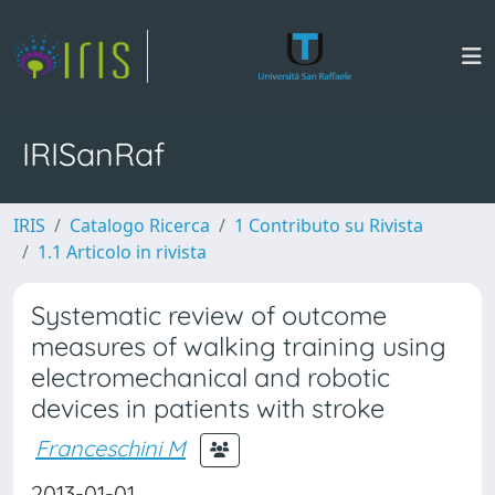
IRISanRaf
IRIS
Catalogo Ricerca
1 Contributo su Rivista
1.1 Articolo in rivista
Systematic review of outcome
measures of walking training using
electromechanical and robotic
devices in patients with stroke
Franceschini M
2013-01-01