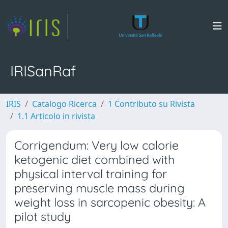
IRISanRaf
IRIS
Catalogo Ricerca
1 Contributo su Rivista
1.1 Articolo in rivista
Corrigendum: Very low calorie
ketogenic diet combined with
physical interval training for
preserving muscle mass during
weight loss in sarcopenic obesity: A
pilot study