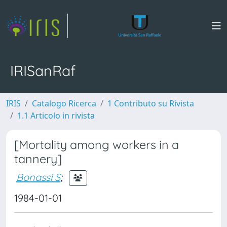
IRISanRaf
IRIS
Catalogo Ricerca
1 Contributo su Rivista
1.1 Articolo in rivista
[Mortality among workers in a
tannery]
Bonassi S
;
1984-01-01