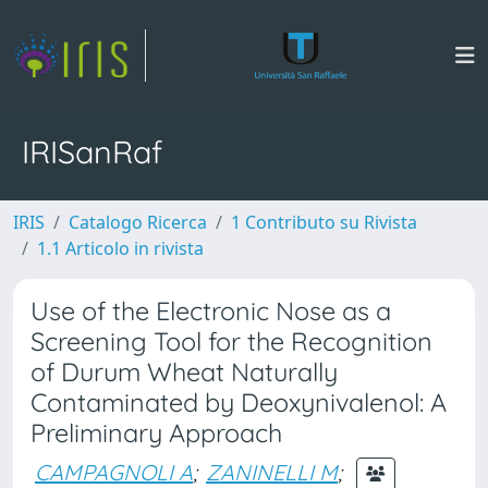
IRISanRaf
IRIS
Catalogo Ricerca
1 Contributo su Rivista
1.1 Articolo in rivista
Use of the Electronic Nose as a
Screening Tool for the Recognition
of Durum Wheat Naturally
Contaminated by Deoxynivalenol: A
Preliminary Approach
CAMPAGNOLI A
;
ZANINELLI M
;