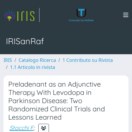
IRISanRaf
IRIS
Catalogo Ricerca
1 Contributo su Rivista
1.1 Articolo in rivista
Preladenant as an Adjunctive
Therapy With Levodopa in
Parkinson Disease: Two
Randomized Clinical Trials and
Lessons Learned
Stocchi F
;