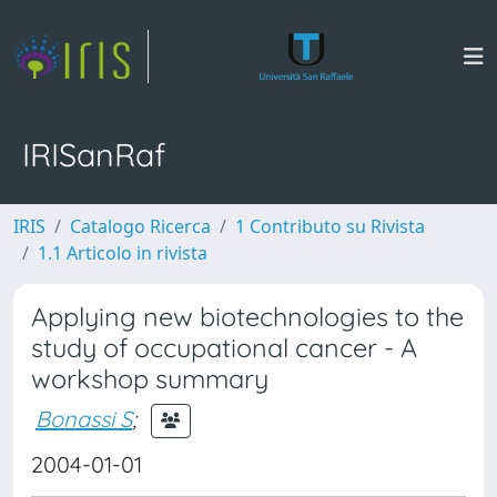
IRISanRaf
IRIS
Catalogo Ricerca
1 Contributo su Rivista
1.1 Articolo in rivista
Applying new biotechnologies to the
study of occupational cancer - A
workshop summary
Bonassi S
;
2004-01-01