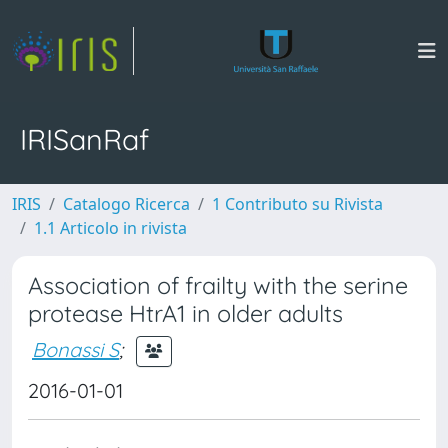
IRISanRaf
IRIS
Catalogo Ricerca
1 Contributo su Rivista
1.1 Articolo in rivista
Association of frailty with the serine
protease HtrA1 in older adults
Bonassi S
;
2016-01-01