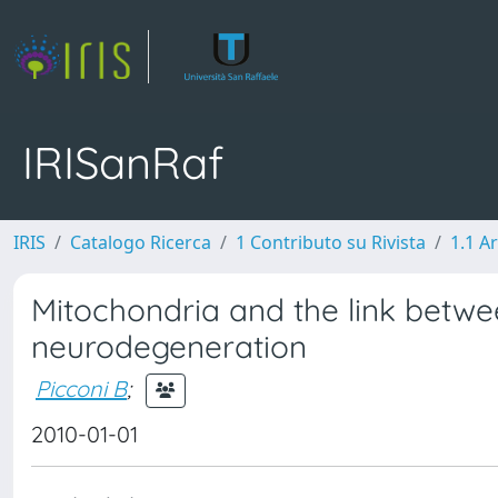
IRISanRaf
IRIS
Catalogo Ricerca
1 Contributo su Rivista
1.1 Ar
Mitochondria and the link betw
neurodegeneration
Picconi B
;
2010-01-01