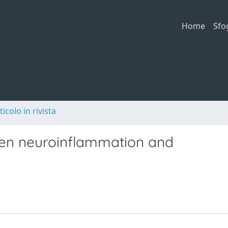
Home
Sfo
ticolo in rivista
een neuroinflammation and