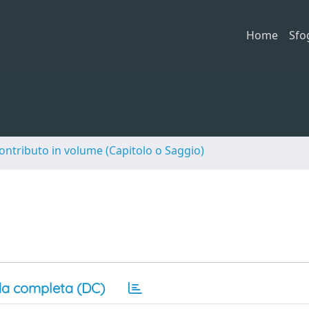
Home
Sfo
ontributo in volume (Capitolo o Saggio)
a completa (DC)