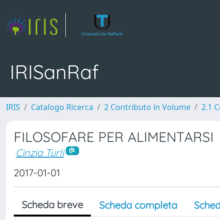
IRISanRaf
IRIS
Catalogo Ricerca
2 Contributo in Volume
2.1 C
FILOSOFARE PER ALIMENTARSI
Cinzia Turli
2017-01-01
Scheda breve
Scheda completa
Sched