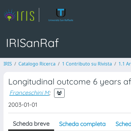
IRISanRaf
IRIS
Catalogo Ricerca
1 Contributo su Rivista
1.1 Ar
Longitudinal outcome 6 years aft
Franceschini M
;
2003-01-01
Scheda breve
Scheda completa
Sched