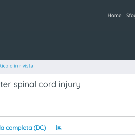
Home
Sfo
ticolo in rivista
er spinal cord injury
a completa (DC)