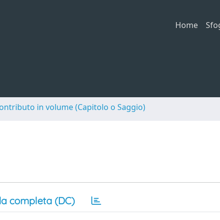
Home
Sfo
ontributo in volume (Capitolo o Saggio)
a completa (DC)