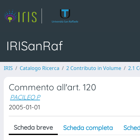
IRISanRaf
IRIS
Catalogo Ricerca
2 Contributo in Volume
2.1 C
Commento all'art. 120
PACILEO P
2005-01-01
Scheda breve
Scheda completa
Sched