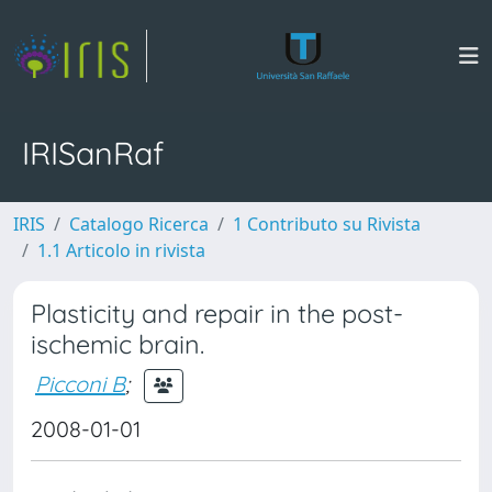
IRISanRaf
IRIS
Catalogo Ricerca
1 Contributo su Rivista
1.1 Articolo in rivista
Plasticity and repair in the post-
ischemic brain.
Picconi B
;
2008-01-01