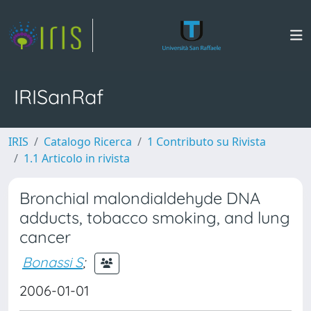
IRISanRaf
IRIS
Catalogo Ricerca
1 Contributo su Rivista
1.1 Articolo in rivista
Bronchial malondialdehyde DNA
adducts, tobacco smoking, and lung
cancer
Bonassi S
;
2006-01-01