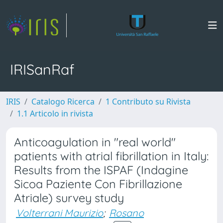
IRISanRaf
IRIS
Catalogo Ricerca
1 Contributo su Rivista
1.1 Articolo in rivista
Anticoagulation in "real world"
patients with atrial fibrillation in Italy:
Results from the ISPAF (Indagine
Sicoa Paziente Con Fibrillazione
Atriale) survey study
Volterrani Maurizio
;
Rosano