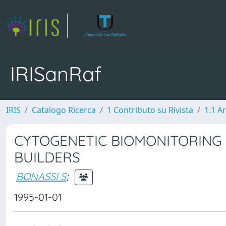
IRISanRaf
IRIS
Catalogo Ricerca
1 Contributo su Rivista
1.1 Ar
CYTOGENETIC BIOMONITORING 
BUILDERS
BONASSI S
;
1995-01-01