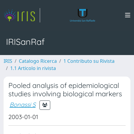
IRISanRaf
IRIS
Catalogo Ricerca
1 Contributo su Rivista
1.1 Articolo in rivista
Pooled analysis of epidemiological
studies involving biological markers
Bonassi S
2003-01-01