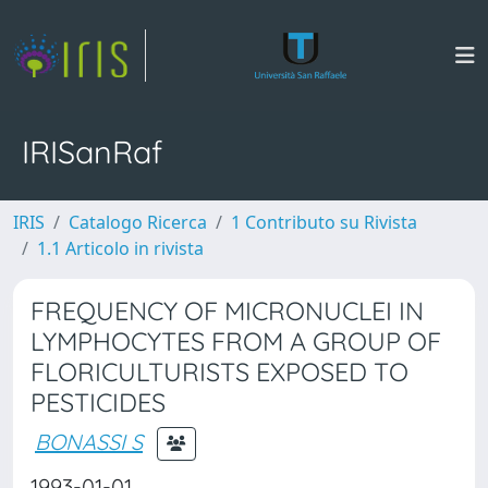
IRISanRaf
IRIS
Catalogo Ricerca
1 Contributo su Rivista
1.1 Articolo in rivista
FREQUENCY OF MICRONUCLEI IN
LYMPHOCYTES FROM A GROUP OF
FLORICULTURISTS EXPOSED TO
PESTICIDES
BONASSI S
1993-01-01