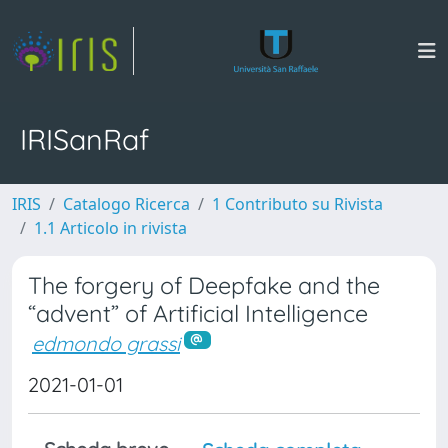
IRISanRaf
IRIS
Catalogo Ricerca
1 Contributo su Rivista
1.1 Articolo in rivista
The forgery of Deepfake and the
“advent” of Artificial Intelligence
edmondo grassi
2021-01-01