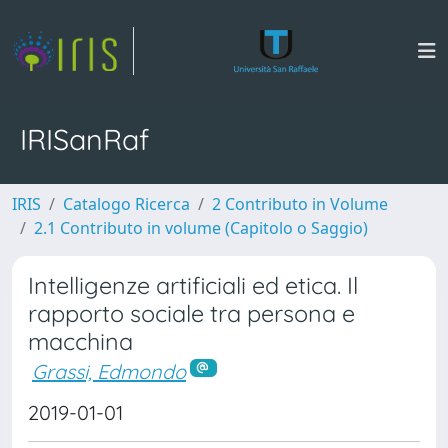
IRISanRaf
IRIS
Catalogo Ricerca
2 Contributo in Volume
2.1 Contributo in volume (Capitolo o Saggio)
Intelligenze artificiali ed etica. Il
rapporto sociale tra persona e
macchina
Grassi, Edmondo
2019-01-01