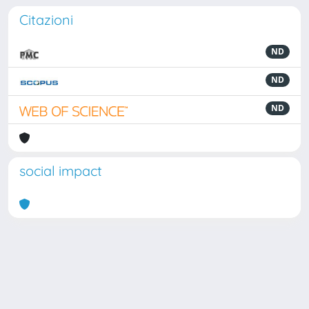
Citazioni
ND
ND
ND
social impact