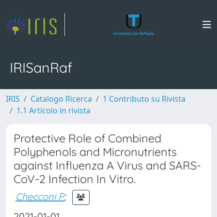
IRISanRaf
IRIS
Catalogo Ricerca
1 Contributo su Rivista
1.1 Articolo in rivista
Protective Role of Combined
Polyphenols and Micronutrients
against Influenza A Virus and SARS-
CoV-2 Infection In Vitro.
Checconi P
;
2021-01-01