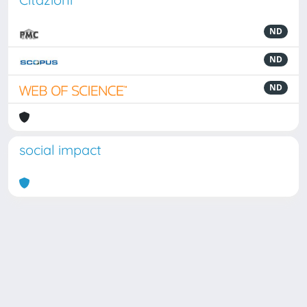
ND
ND
ND
social impact
Powered by
IRIS
-
about IRIS
-