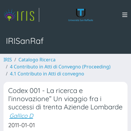
IRISanRaf
IRIS
Catalogo Ricerca
4 Contributo in Atti di Convegno (Proceeding)
4.1 Contributo in Atti di convegno
Codex 001 - La ricerca e
l’innovazione” Un viaggio fra i
successi di trenta Aziende Lombarde
Gallico D
2011-01-01