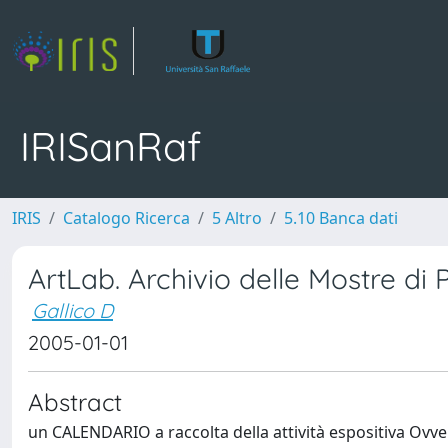
IRISanRaf
IRIS
Catalogo Ricerca
5 Altro
5.10 Banca dati
ArtLab. Archivio delle Mostre di 
Gallico D
2005-01-01
Abstract
un CALENDARIO a raccolta della attività espositiva Ovve