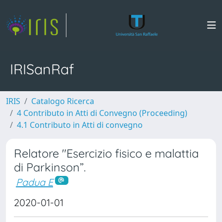
IRISanRaf
IRIS
Catalogo Ricerca
4 Contributo in Atti di Convegno (Proceeding)
4.1 Contributo in Atti di convegno
Relatore "Esercizio fisico e malattia
di Parkinson”.
Padua E
2020-01-01