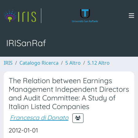
IRISanRaf
IRIS
Catalogo Ricerca
5 Altro
5.12 Altro
The Relation between Earnings
Management Independent Directors
and Audit Committee: A Study of
Italian Listed Companies
Francesca di Donato
2012-01-01