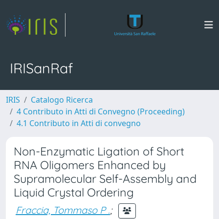
IRISanRaf
IRIS
Catalogo Ricerca
4 Contributo in Atti di Convegno (Proceeding)
4.1 Contributo in Atti di convegno
Non-Enzymatic Ligation of Short
RNA Oligomers Enhanced by
Supramolecular Self-Assembly and
Liquid Crystal Ordering
Fraccia, Tommaso P .
;