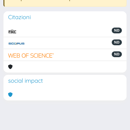
Citazioni
ND
ND
ND
social impact