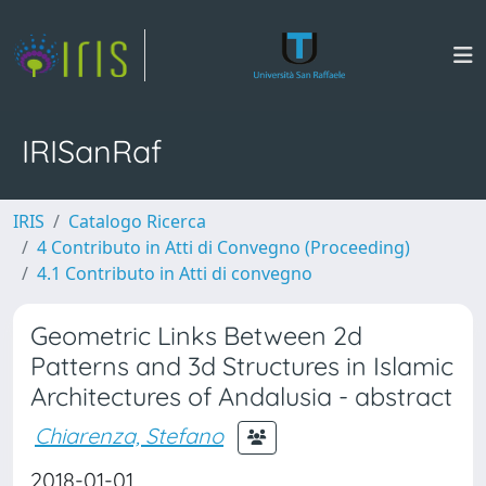
IRISanRaf
IRIS
Catalogo Ricerca
4 Contributo in Atti di Convegno (Proceeding)
4.1 Contributo in Atti di convegno
Geometric Links Between 2d
Patterns and 3d Structures in Islamic
Architectures of Andalusia - abstract
Chiarenza, Stefano
2018-01-01