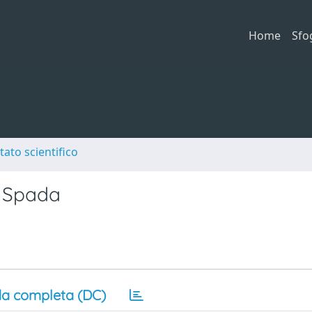
Home
Sfo
tato scientifico
o Spada
a completa (DC)