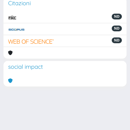
Citazioni
ND
ND
ND
social impact
Powered by
IRIS
-
about IRIS
-