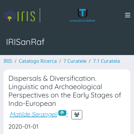
IRISanRaf
IRIS
Catalogo Ricerca
7 Curatele
7.1 Curatela
Dispersals & Diversification.
Linguistic and Archaeological
Perspectives on the Early Stages of
Indo-European
Matilde Serangeli
;
2020-01-01