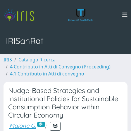
IRISanRaf
IRIS
Catalogo Ricerca
4 Contributo in Atti di Convegno (Proceeding)
4.1 Contributo in Atti di convegno
Nudge-Based Strategies and
Institutional Policies for Sustainable
Consumption Behavior within
Circular Economy
Maione G.
;