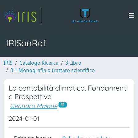
IRISanRaf
IRIS
Catalogo Ricerca
3 Libro
3.1 Monografia o trattato scientifico
La contabilità climatica. Fondamenti
e Prospettive
Gennaro Maione
2024-01-01