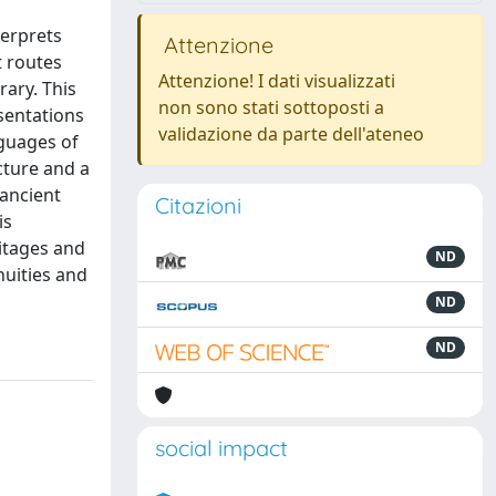
terprets
Attenzione
t routes
Attenzione! I dati visualizzati
rary. This
non sono stati sottoposti a
sentations
validazione da parte dell'ateneo
nguages of
cture and a
 ancient
Citazioni
is
itages and
ND
nuities and
ND
ND
social impact