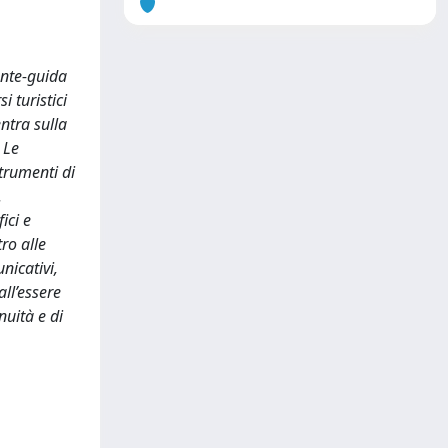
ante-guida
 turistici
entra sulla
 Le
trumenti di
.
ici e
ro alle
nicativi,
all’essere
nuità e di