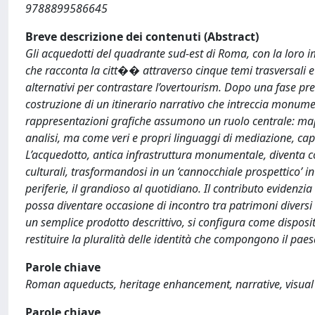
9788899586645
Breve descrizione dei contenuti (Abstract)
Gli acquedotti del quadrante sud-est di Roma, con la loro i
che racconta la citt�� attraverso cinque temi trasversali e 
alternativi per contrastare l’overtourism. Dopo una fase preli
costruzione di un itinerario narrativo che intreccia monume
rappresentazioni grafiche assumono un ruolo centrale: map
analisi, ma come veri e propri linguaggi di mediazione, cap
L’acquedotto, antica infrastruttura monumentale, diventa cos
culturali, trasformandosi in un ‘cannocchiale prospettico’ i
periferie, il grandioso al quotidiano. Il contributo evidenzi
possa diventare occasione di incontro tra patrimoni diversi 
un semplice prodotto descrittivo, si configura come disposit
restituire la pluralità delle identità che compongono il pae
Parole chiave
Roman aqueducts, heritage enhancement, narrative, visua
Parole chiave