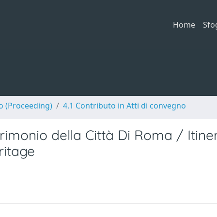
Home
Sfo
no (Proceeding)
4.1 Contributo in Atti di convegno
trimonio della Città Di Roma / Itine
ritage