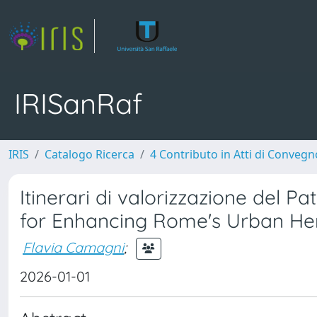
IRISanRaf
IRIS
Catalogo Ricerca
4 Contributo in Atti di Conveg
Itinerari di valorizzazione del Pa
for Enhancing Rome's Urban He
Flavia Camagni
;
2026-01-01