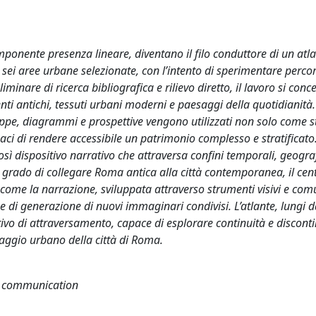
mponente presenza lineare, diventano il filo conduttore di un atl
sei aree urbane selezionate, con l’intento di sperimentare percorsi
minare di ricerca bibliografica e rilievo diretto, il lavoro si conc
nti antichi, tessuti urbani moderni e paesaggi della quotidianità.
pe, diagrammi e prospettive vengono utilizzati non solo come s
aci di rendere accessibile un patrimonio complesso e stratificato
ì dispositivo narrativo che attraversa confini temporali, geograf
n grado di collegare Roma antica alla città contemporanea, il cent
a come la narrazione, sviluppata attraverso strumenti visivi e comu
e di generazione di nuovi immaginari condivisi. L’atlante, lungi d
ivo di attraversamento, capace di esplorare continuità e disconti
saggio urbano della città di Roma.
l communication