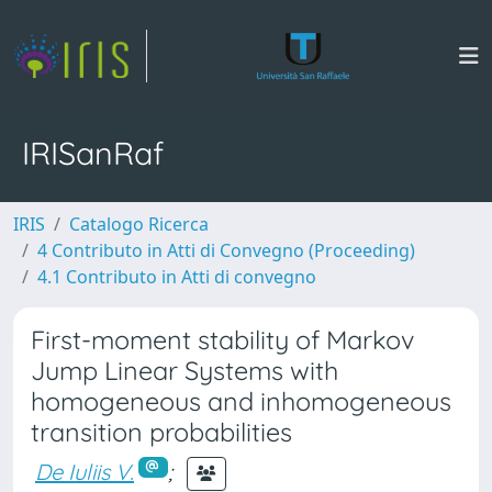
IRISanRaf
IRIS
Catalogo Ricerca
4 Contributo in Atti di Convegno (Proceeding)
4.1 Contributo in Atti di convegno
First-moment stability of Markov
Jump Linear Systems with
homogeneous and inhomogeneous
transition probabilities
De Iuliis V.
;