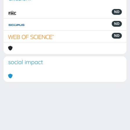
ND
ND
ND
social impact
Powered by
IRIS
-
about IRIS
-