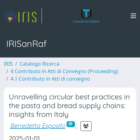
IRISanRaf
IRIS
Catalogo Ricerca
4 Contributo in Atti di Convegno (Proceeding)
4.1 Contributo in Atti di convegno
Unravelling circular best practices in
the pasta and bread supply chains:
insights from Italy
Benedetta Esposito
;
2025-01-01