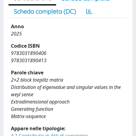
Scheda completa (DC)
Anno
2025
Codice ISBN
9783031890406
9783031890413
Parole chiave
2×2 block toeplitz matrix
Distribution of eigenvalue and singular values in the
weyl sense
Extradimensional approach
Generating function
Matrix-sequence
Appare nelle tipologie:
4.1 Contributo in Atti di convegno