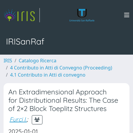
IRISanRaf
IRIS
Catalogo Ricerca
4 Contributo in Atti di Convegno (Proceeding)
4.1 Contributo in Atti di convegno
An Extradimensional Approach
for Distributional Results: The Case
of 2×2 Block Toeplitz Structures
Furci I.
;
2025-01-01