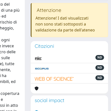
to del
Attenzione
 di una più
o ed
Attenzione! I dati visualizzati
rischio di
non sono stati sottoposti a
cheggio,
validazione da parte dell'ateneo
e ogni
Citazioni
e invece
cro delle
 sulle
ND
), tutte
ND
amente,
i ha
ND
ibili, ed
i copertura
 e
social impact
ssi in atto