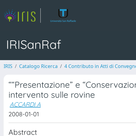
IRISanRaf
IRIS
Catalogo Ricerca
4 Contributo in Atti di Conveg
““Presentazione” e “Conservazione
intervento sulle rovine
ACCARDI A
2008-01-01
Abstract