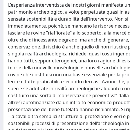
L’esperienza interventista dei nostri giorni manifesta 
patrimonio archeologico, a volte perpetuata quasi in ass
sensata sostenibilità e durabilità dell’intervento. Non s
immediatamente, poiché, se mancano le risorse necessarie
lasciare le rovine “riaffiorate” allo scoperto, alla mercé
oltre che di incessante degrado, ma anche di generare, 
conservazione. Il rischio è anche quello di non riuscire 
singola realtà archeologica richiede, quasi costringendo
hanno tutti, seppur eterogenei, una loro ragione di esis
teorie della nouvelle muséologie e nouvelle archéologie
rovine che costituiscono una base essenziale per la pro
lecite e tutte praticabili a secondo dei casi. Azioni che
specie se adottate in realtà archeologiche alquanto com
costituito una sorta di “conservazione preventiva” dall
altresì autofinanziate da un introito economico prodotto
presentazione del bene tutelato hanno richiamato. Si ripo
– a cavallo tra semplici strutture di protezione e veri e
sostenibili processi di presentazione dell’archeologia in