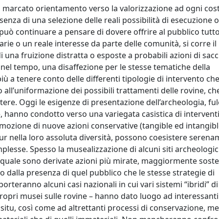
un marcato orientamento verso la valorizzazione ad ogni cos
enza di una selezione delle reali possibilità di esecuzione o
i può continuare a pensare di dovere offrire al pubblico tutt
 o un reale interesse da parte delle comunità, si corre il 
 di una fruizione distratta o esposte a probabili azioni di sac
nel tempo, una disaffezione per le stesse tematiche della
più a tenere conto delle differenti tipologie di intervento ch
 all’uniformazione dei possibili trattamenti delle rovine, ch
tere. Oggi le esigenze di presentazione dell’archeologia, ful
, hanno condotto verso una variegata casistica di interventi
mozione di nuove azioni conservative (tangible ed intangible
, pur nella loro assoluta diversità, possono coesistere seren
plesse. Spesso la musealizzazione di alcuni siti archeologic
a quale sono derivate azioni più mirate, maggiormente sosten
 dalla presenza di quel pubblico che le stesse strategie di
rteranno alcuni casi nazionali in cui vari sistemi “ibridi” d
 propri musei sulle rovine – hanno dato luogo ad interessanti
 situ, così come ad altrettanti processi di conservazione, me