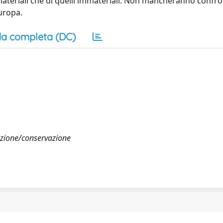
 materiali che di quelli immateriali. Non mancheranno confro
uropa.
a completa (DC)
azione/conservazione