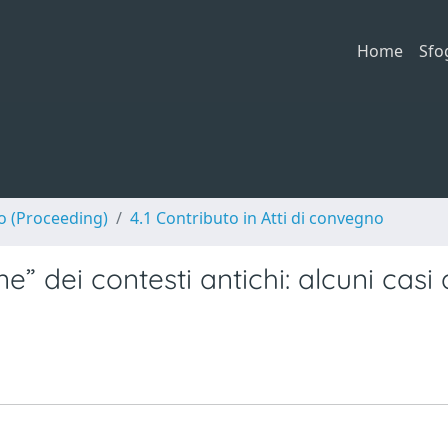
Home
Sfo
no (Proceeding)
4.1 Contributo in Atti di convegno
” dei contesti antichi: alcuni casi 