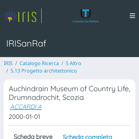
IRISanRaf
IRIS
Catalogo Ricerca
5 Altro
5.13 Progetto architettonico
Auchindrain Museum of Country Life,
Drumnadrochit, Scozia
ACCARDI A
2000-01-01
Scheda breve
Scheda completa