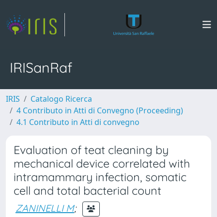
IRISanRaf
IRIS
Catalogo Ricerca
4 Contributo in Atti di Convegno (Proceeding)
4.1 Contributo in Atti di convegno
Evaluation of teat cleaning by
mechanical device correlated with
intramammary infection, somatic
cell and total bacterial count
ZANINELLI M
;