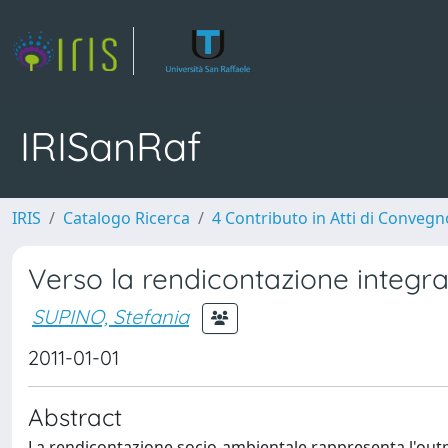
IRISanRaf
IRIS
Catalogo Ricerca
4 Contributo in Atti di Conveg
Verso la rendicontazione integrat
SUPINO, Stefania
2011-01-01
Abstract
La rendicontazione socio-ambientale rappresenta l'out