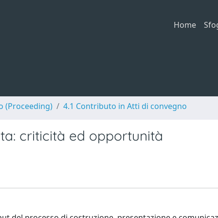
Home
Sfo
no (Proceeding)
4.1 Contributo in Atti di convegno
a: criticità ed opportunità
put del processo di costruzione, presentazione e comunicaz