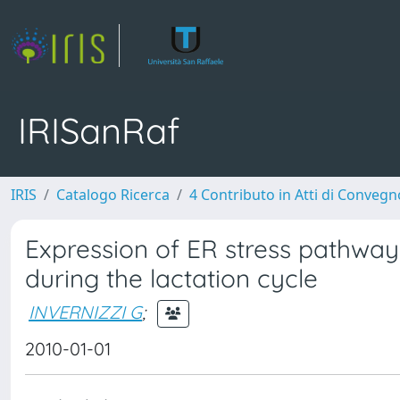
IRISanRaf
IRIS
Catalogo Ricerca
4 Contributo in Atti di Conveg
Expression of ER stress pathwa
during the lactation cycle
INVERNIZZI G
;
2010-01-01