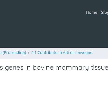
Home
Sfo
no (Proceeding)
4.1 Contributo in Atti di convegno
ys genes in bovine mammary tissu