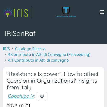
IRISanRaf
IRIS
Catalogo Ricerca
4 Contributo in Atti di Convegno (Proceeding)
4.1 Contributo in Atti di convegno
“Resistance is power”. How to aﬀect
Coercion in Organizations? Insights
from Italy
Capolupo N
;
2023-01-01