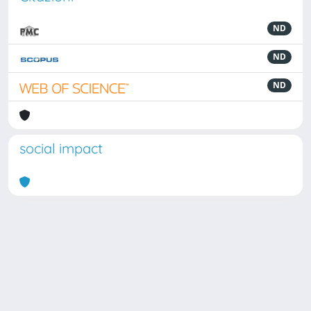
ND
ND
ND
social impact
Powered by
IRIS
-
about IRIS
-