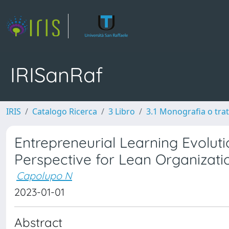
IRISanRaf
IRIS
Catalogo Ricerca
3 Libro
3.1 Monografia o trat
Entrepreneurial Learning Evolut
Perspective for Lean Organizati
Capolupo N
2023-01-01
Abstract