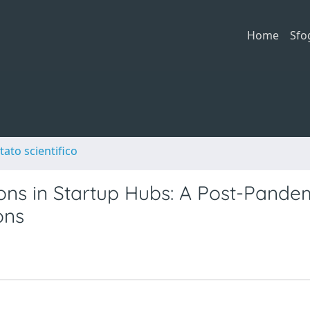
Home
Sfo
tato scientifico
ions in Startup Hubs: A Post-Pande
ons