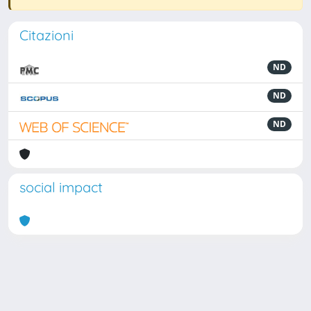
Citazioni
ND
ND
ND
social impact