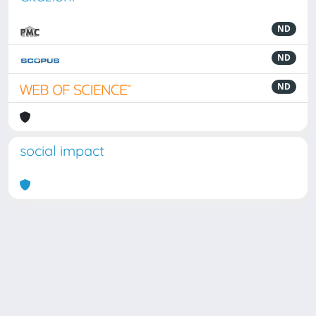
ND
ND
ND
social impact
Powered by
IRIS
-
about IRIS
-